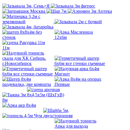
11м
8м