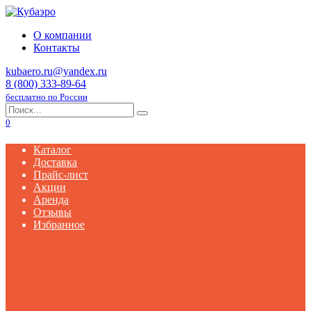
О компании
Контакты
kubaero.ru@yandex.ru
8 (800) 333-89-64
бесплатно по России
Search
for:
0
Каталог
Доставка
Прайс-лист
Акции
Аренда
Отзывы
Избранное