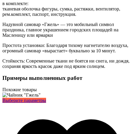
«Гжель»
в комплекте:
тканевая оболочка фигуры, сумка, растяжки, вентилятор,
рем.комплект, паспорт, инструкция.
Надувной самовар «Гжель» — это мобильный символ
праздника, главное украшением городских площадей на
Масленицу или ярмарки
Простота установки: Благодаря тихому нагнетателю воздуха,
огромный самовар «вырастает» буквально за 10 минут.
Стойкость: Современные ткани не боятся ни снега, ни дождя,
сохраняя яркость красок даже под ярким солнцем.
Примеры выполненных работ
Похожие товары
Этот
Выберите параметры
товар
имеет
несколько
вариаций.
Опции
можно