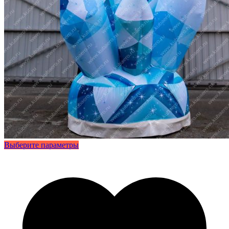
Этот
Выберите параметры
товар
имеет
несколько
вариаций.
Опции
можно
выбрать
на
странице