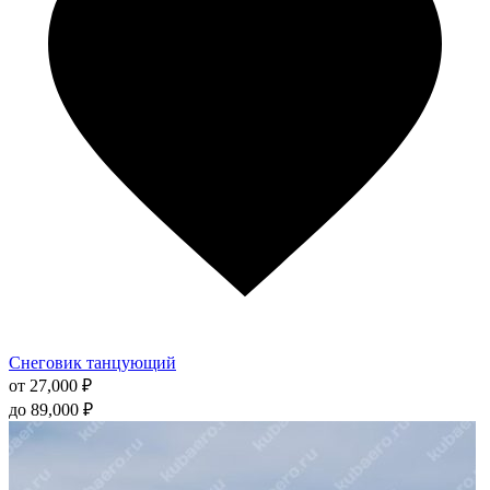
выбрать
на
странице
товара.
Снеговик танцующий
от
27,000
₽
до
89,000
₽