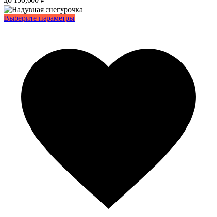
до
150,000
₽
Этот
Выберите параметры
товар
имеет
несколько
вариаций.
Опции
можно
выбрать
на
странице
товара.