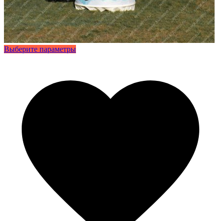
Этот
Выберите параметры
товар
имеет
несколько
вариаций.
Опции
можно
выбрать
на
странице
товара.