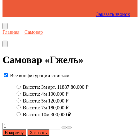
Заказать звонок
Перейти
к
содержанию
Главная
Самовар
Самовар «Гжель»
Все конфигурации списком
Высота: 3м арт. 11887
80,000
₽
Высота: 4м
100,000
₽
Высота: 5м
120,000
₽
Высота: 7м
180,000
₽
Высота: 10м
300,000
₽
Количество
товара
В корзину
Заказать
Самовар