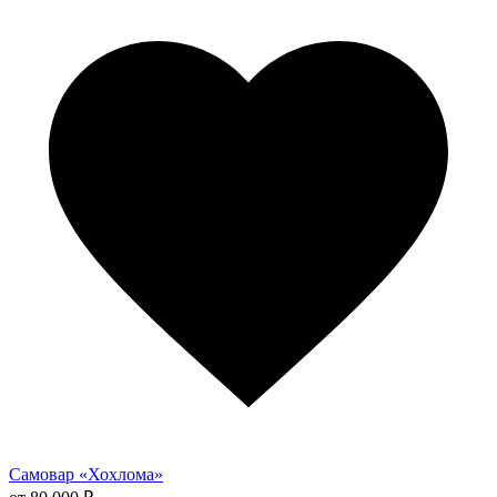
имеет
несколько
вариаций.
Опции
можно
выбрать
на
странице
товара.
Самовар «Хохлома»