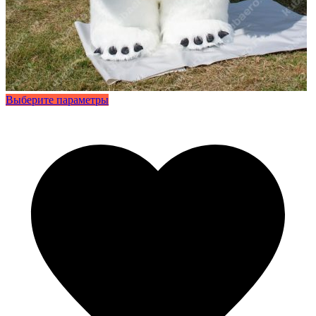
Этот
Выберите параметры
товар
имеет
несколько
вариаций.
Опции
можно
выбрать
на
странице
товара.