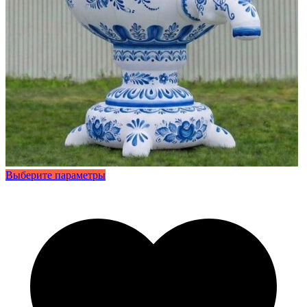
Этот
Выберите параметры
товар
имеет
несколько
вариаций.
Опции
можно
выбрать
на
странице
товара.