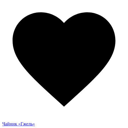
имеет
несколько
вариаций.
Опции
можно
выбрать
на
странице
товара.
Чайник «Гжель»