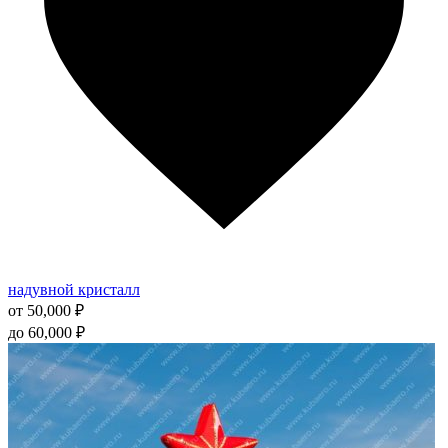
товара.
надувной кристалл
от
50,000
₽
до
60,000
₽