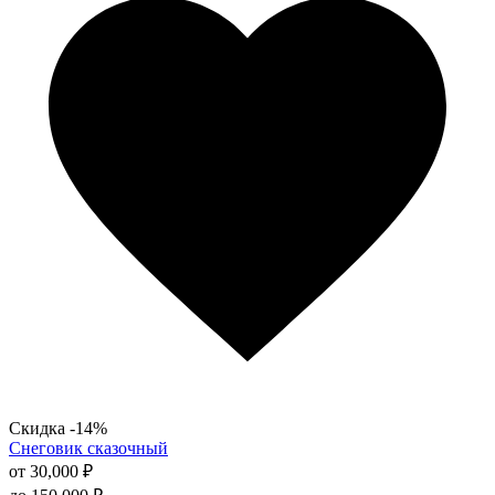
вариаций.
Опции
можно
выбрать
на
странице
товара.
Скидка -14%
Снеговик сказочный
от
30,000
₽