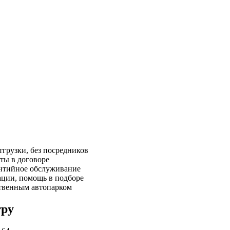
грузки, без посредников
ты в договоре
антийное обслуживание
ации, помощь в подборе
твенным автопарком
тру