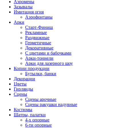
Аэромены
Зазывалы
Имитация огня
Аэрофонтаны
Арки
Старт-Финиш
Рекламные
Раздвижные
Герметичные
Декоративные
С цветами и бабочками
Арки-тоннели
Арки для лазерного шоу
Копии продукции
Бутылки, банки
Декорации
Цветы
Гирлянды
Сцены
Сцены арочные
Сцены ракушки надувные
Костюмы
Шатры, палатки
4-х опорные
6-ти опорные