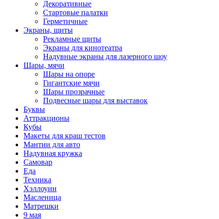
Декоративные
Стартовые палатки
Герметичные
Экраны, щиты
Рекламные щиты
Экраны для кинотеатра
Надувные экраны для лазерного шоу
Шары, мячи
Шары на опоре
Гигантские мячи
Шары прозрачные
Подвесные шары для выставок
Буквы
Аттракционы
Кубы
Макеты для краш тестов
Мантии для авто
Надувная кружка
Самовар
Еда
Техника
Хэллоуин
Масленица
Матрешки
9 мая