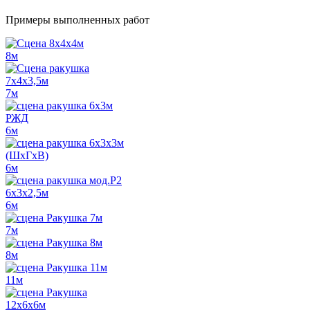
Примеры выполненных работ
8м
7м
6м
6м
6м
7м
8м
11м