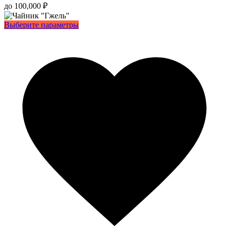
до
100,000
₽
Этот
Выберите параметры
товар
имеет
несколько
вариаций.
Опции
можно
выбрать
на
странице
товара.