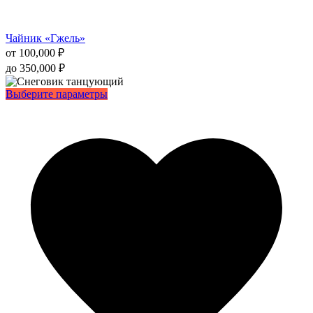
Чайник «Гжель»
от
100,000
₽
до
350,000
₽
Этот
Выберите параметры
товар
имеет
несколько
вариаций.
Опции
можно
выбрать
на
странице
товара.