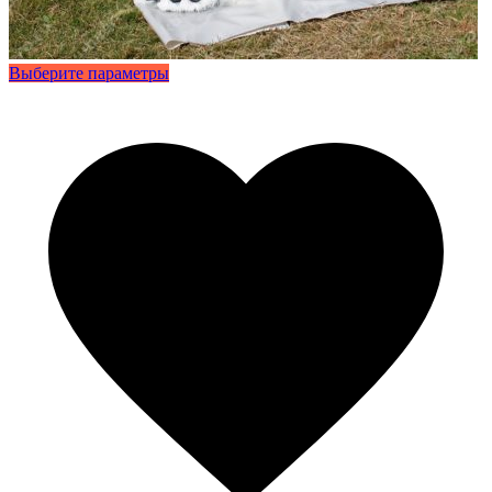
Этот
Выберите параметры
товар
имеет
несколько
вариаций.
Опции
можно
выбрать
на
странице
товара.