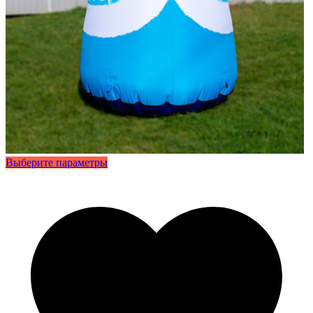
Этот
Выберите параметры
товар
имеет
несколько
вариаций.
Опции
можно
выбрать
на
странице
товара.