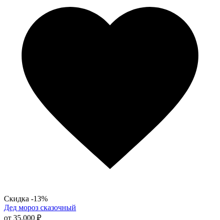
несколько
вариаций.
Опции
можно
выбрать
на
странице
товара.
Скидка -13%
Дед мороз сказочный
от
35,000
₽