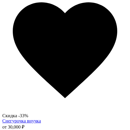
вариаций.
Опции
можно
выбрать
на
странице
товара.
Скидка -33%
Снегурочка внучка
от
30,000
₽