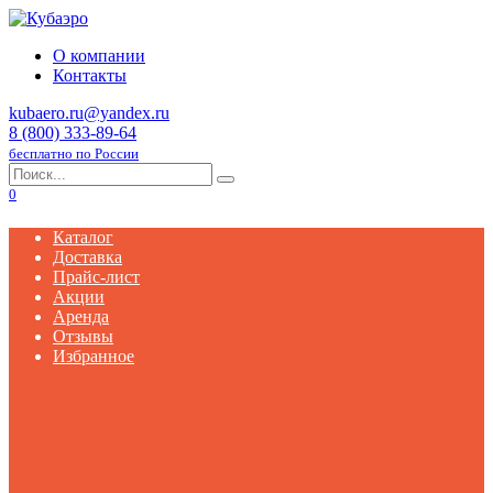
О компании
Контакты
kubaero.ru@yandex.ru
8 (800) 333-89-64
бесплатно по России
Search
for:
0
Каталог
Доставка
Прайс-лист
Акции
Аренда
Отзывы
Избранное